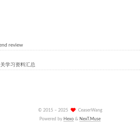
end review
相关学习资料汇总
© 2015 –
2025
CeaserWang
Powered by
Hexo
&
NexT.Muse