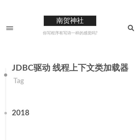
南贺神社
你写程序有写诗一样的感觉吗?
Home
JDBC驱动 线程上下文类加载器
About
Tag
211
Tags
26
Categories
223
Archives
2018
0XCC