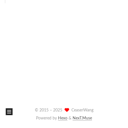
© 2015 –
2025
CeaserWang
Powered by
Hexo
&
NexT.Muse