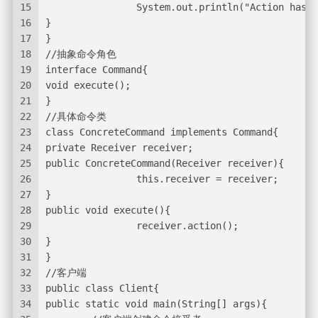
15
                System.out.println("Action has b
16
}  
17
}  
18
//抽象命令角色  
19
interface Command{  
20
void execute();  
21
}  
22
//具体命令类  
23
class ConcreteCommand implements Command{  
24
private Receiver receiver;  
25
public ConcreteCommand(Receiver receiver){  
26
                this.receiver = receiver;  
27
}  
28
public void execute(){  
29
                receiver.action();  
30
}  
31
}  
32
//客户端  
33
public class Client{  
34
public static void main(String[] args){  