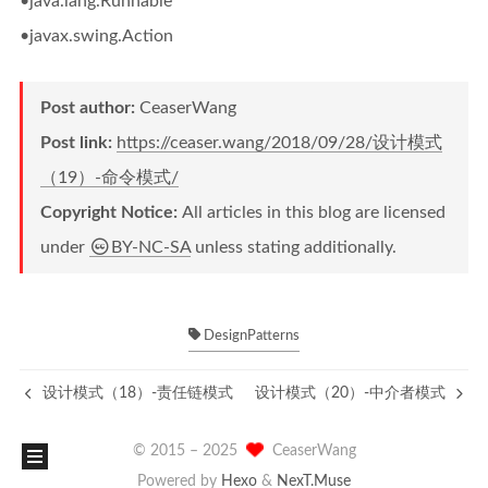
•java.lang.Runnable
•javax.swing.Action
Post author:
CeaserWang
Post link:
https://ceaser.wang/2018/09/28/设计模式
（19）-命令模式/
Copyright Notice:
All articles in this blog are licensed
under
BY-NC-SA
unless stating additionally.
DesignPatterns
设计模式（18）-责任链模式
设计模式（20）-中介者模式
© 2015 –
2025
CeaserWang
Powered by
Hexo
&
NexT.Muse