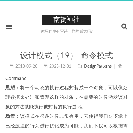
南贺神社
你写程序有写诗一样的感觉吗?
设计模式（19）-命令模式
Home
2018-09-28
2025-12-31
DesignPatterns
About
Command
211
Tags
思想：
将一个动态的执行过程封装成一个对象，可以像处
26
Categories
理数据来处理和管理这样的对象，在需要的时候激发该对
223
Archives
象的方法就能执行被封装的执行过 程。
0XCC
场景：
该模式在很多时候非常有用，它使得我们对逻辑上
已经激发的行为进行优化成为可能，我们不仅可以根据需