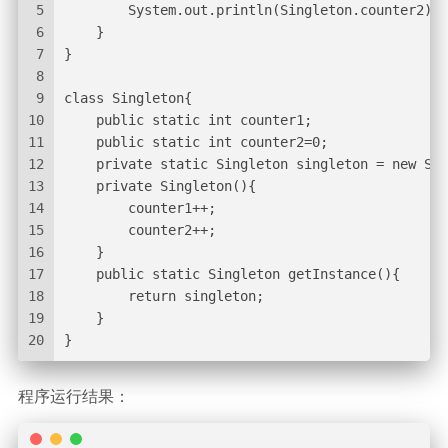
5
        System.out.println(Singleton.counter2);
6
    }
7
}
8
9
class Singleton{
10
    public static int counter1;
11
    public static int counter2=0;
12
    private static Singleton singleton = new Sin
13
    private Singleton(){
14
        counter1++;
15
        counter2++;
16
    }
17
    public static Singleton getInstance(){
18
        return singleton;
19
    }
20
}
程序运行结果：