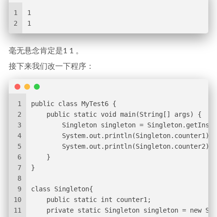
1
1
2
1
毫无悬念肯定是1 1 。
接下来我们改一下程序：
1
public class MyTest6 {
2
    public static void main(String[] args) {
3
        Singleton singleton = Singleton.getInsta
4
        System.out.println(Singleton.counter1);
5
        System.out.println(Singleton.counter2);
6
    }
7
}
8
9
class Singleton{
10
    public static int counter1;
11
    private static Singleton singleton = new Sin