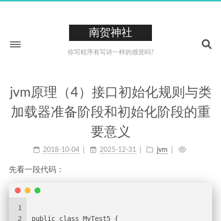
南贺神社
你写程序有写诗一样的感觉吗?
jvm原理（4）接口初始化规则与类
Home
加载器准备阶段和初始化阶段的重
About
要意义
211
Tags
2018-10-04
2025-12-31
jvm
26
Categories
223
先看一段代码：
Archives
0XCC
1
2
public class MyTest5 {